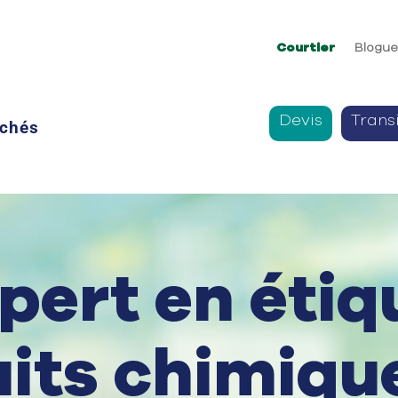
Courtier
Blogu
Devis
Trans
chés
pert en éti
its chimiqu