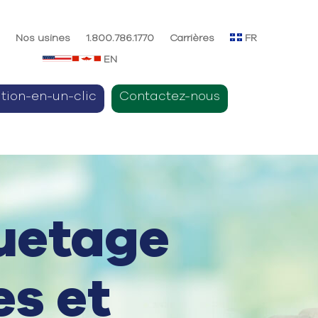
e
Nos usines
1.800.786.1770
Carrières
FR
EN
ition-en-un-clic
Contactez-nous
quetage
es et