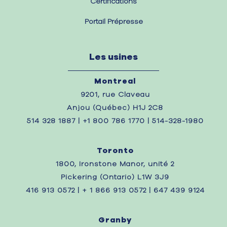
Certifications
Portail Prépresse
Les usines
Montreal
9201, rue Claveau
Anjou (Québec) H1J 2C8
514 328 1887 | +1 800 786 1770 | 514-328-1980
Toronto
1800, Ironstone Manor, unité 2
Pickering (Ontario) L1W 3J9
416 913 0572 | + 1 866 913 0572 | 647 439 9124
Granby