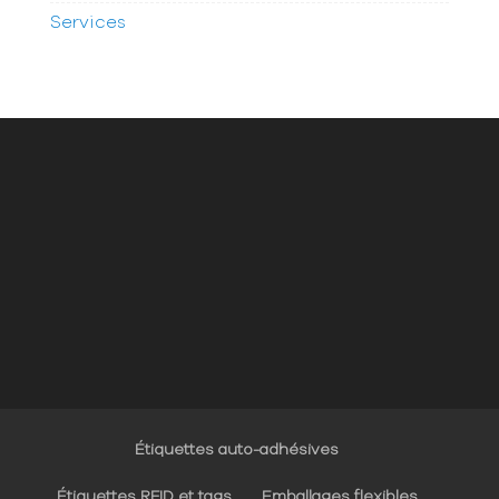
Services
Étiquettes auto-adhésives
Étiquettes RFID et tags
Emballages flexibles