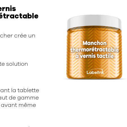
ernis
rétractable
oucher crée un
te solution
nt la tablette
haut de gamme
té avant même