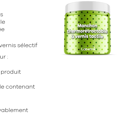
és
le
ée
ernis sélectif
r :
 produit
le contenant
royablement