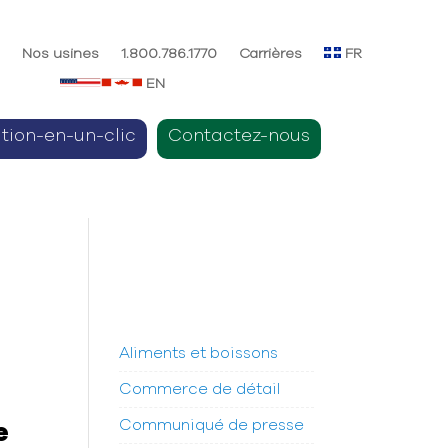
e
Nos usines
1.800.786.1770
Carrières
FR
EN
ition-en-un-clic
Contactez-nous
Aliments et boissons
Commerce de détail
Communiqué de presse
e