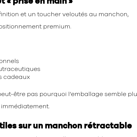
et « prise en main »
 finition et un toucher veloutés au manchon,
ositionnement premium.
sonnels
nutraceutiques
ets cadeaux
ut-être pas pourquoi l’emballage semble pl
nt immédiatement.
tiles sur un manchon rétractable