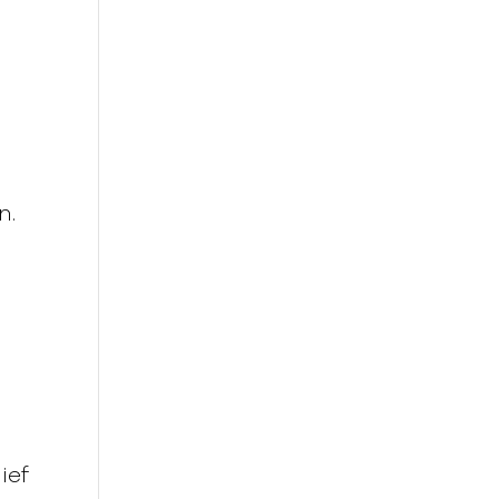
n.
ief