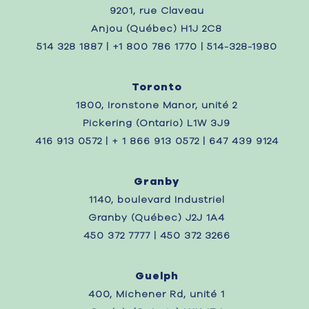
9201, rue Claveau
Anjou (Québec) H1J 2C8
514 328 1887 | +1 800 786 1770 | 514-328-1980
Toronto
1800, Ironstone Manor, unité 2
Pickering (Ontario) L1W 3J9
416 913 0572 | + 1 866 913 0572 | 647 439 9124
Granby
1140, boulevard Industriel
Granby (Québec) J2J 1A4
450 372 7777 | 450 372 3266
Guelph
400, Michener Rd, unité 1