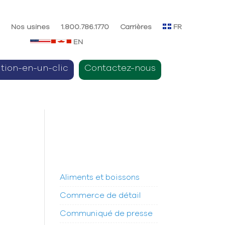
e
Nos usines
1.800.786.1770
Carrières
FR
EN
ition-en-un-clic
Contactez-nous
Aliments et boissons
Commerce de détail
Communiqué de presse