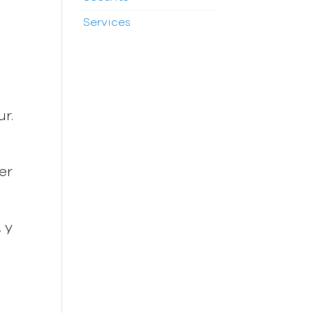
Services
r.
er
 y