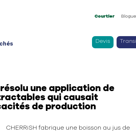
Courtier
Blogu
Devis
Trans
chés
résolu une application de
actables qui causait
cacités de production
CHERRiSH fabrique une boisson au jus de