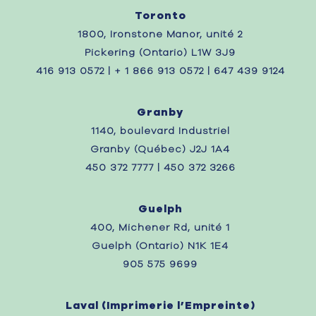
Toronto
1800, Ironstone Manor, unité 2
Pickering (Ontario) L1W 3J9
416 913 0572 | + 1 866 913 0572 | 647 439 9124
Granby
1140, boulevard Industriel
Granby (Québec) J2J 1A4
450 372 7777 | 450 372 3266
Guelph
400, Michener Rd, unité 1
Guelph (Ontario) N1K 1E4
905 575 9699
Laval (
Imprimerie l’Empreinte)