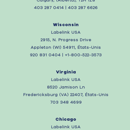
Calgary, (Alberta), T2H 1Z8
403 287 0414 | 403 287 6626
Wisconsin
Labelink USA
2915, N. Progress Drive
Appleton (WI) 54911, États-Unis
920 831 0404 | +1-800-522-3573
Virginia
Labelink USA
8520 Jamison Ln
Fredericksburg (VA) 22407, États-Unis
703 348 4699
Chicago
Labelink USA