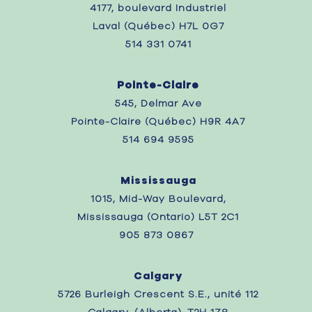
4177, boulevard Industriel
Laval (Québec) H7L 0G7
514 331 0741
Pointe-Claire
545, Delmar Ave
Pointe-Claire (Québec) H9R 4A7
514 694 9595
Mississauga
1015, Mid-Way Boulevard,
Mississauga (Ontario) L5T 2C1
905 873 0867 ‎
Calgary
5726 Burleigh Crescent S.E., unité 112