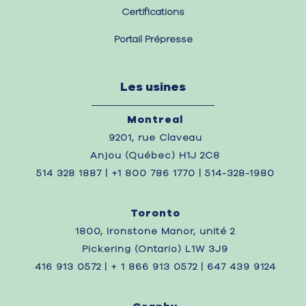
Certifications
Portail Prépresse
Les usines
Montreal
9201, rue Claveau
Anjou (Québec) H1J 2C8
514 328 1887 | +1 800 786 1770 | 514-328-1980
Toronto
1800, Ironstone Manor, unité 2
Pickering (Ontario) L1W 3J9
416 913 0572 | + 1 866 913 0572 | 647 439 9124