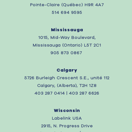
Pointe-Claire (Québec) H9R 4A7
514 694 9595
Mississauga
1015, Mid-Way Boulevard,
Mississauga (Ontario) L5T 2C1
905 873 0867 ‎
Calgary
5726 Burleigh Crescent S.E., unité 112
Calgary, (Alberta), T2H 1Z8
403 287 0414 | 403 287 6626
Wisconsin
Labelink USA
2915, N. Progress Drive