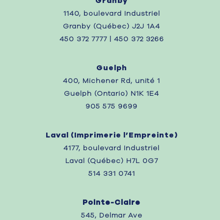
Granby
1140, boulevard Industriel
Granby (Québec) J2J 1A4
450 372 7777 | 450 372 3266
Guelph
400, Michener Rd, unité 1
Guelph (Ontario) N1K 1E4
905 575 9699
Laval (
Imprimerie l’Empreinte)
4177, boulevard Industriel
Laval (Québec) H7L 0G7
514 331 0741
Pointe-Claire
545, Delmar Ave