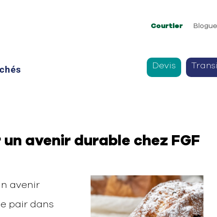
Courtier
Blogu
Devis
Trans
chés
 un avenir durable chez FGF
un avenir
e pair dans