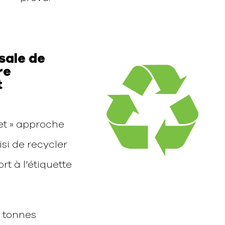
rsale de
re
t
et » approche
si de recycler
rt à l’étiquette
 tonnes