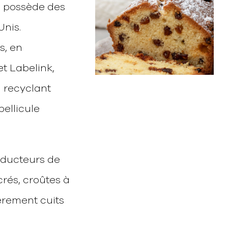
i possède des
Unis.
, en
t Labelink,
n recyclant
pellicule
oducteurs de
crés, croûtes à
ièrement cuits