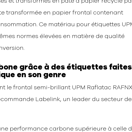
sés et transformés en pâte à papier recyclé pa
ite transformée en papier frontal contenant
onsommation. Ce matériau pour étiquettes U
mêmes normes élevées en matière de qualité
nversion.
bone grâce à des étiquettes faites
ique en son genre
ent le frontal semi-brillant UPM Raflatac RAFN
recommande Labelink, un leader du secteur de
 une performance carbone supérieure à celle 