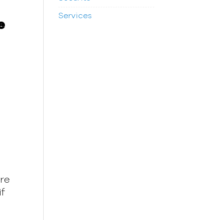
Services
e
tre
if