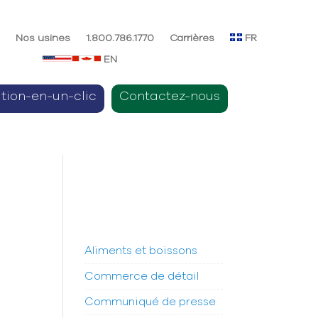
e
Nos usines
1.800.786.1770
Carrières
FR
EN
ition-en-un-clic
Contactez-nous
Aliments et boissons
Commerce de détail
Communiqué de presse