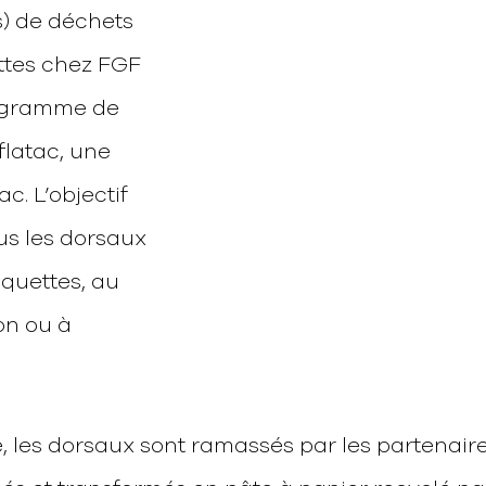
s) de déchets
ttes chez FGF
rogramme de
latac, une
c. L’objectif
us les dorsaux
iquettes, au
ion ou à
 les dorsaux sont ramassés par les partenair