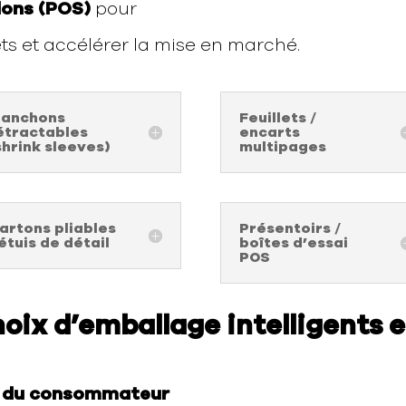
lons (POS)
pour
ts et accélérer la mise en marché.
anchons
Feuillets /
étractables
encarts
shrink sleeves)
multipages
artons pliables
Présentoirs /
 étuis de détail
boîtes d’essai
POS
hoix d’emballage intelligents 
e du consommateur