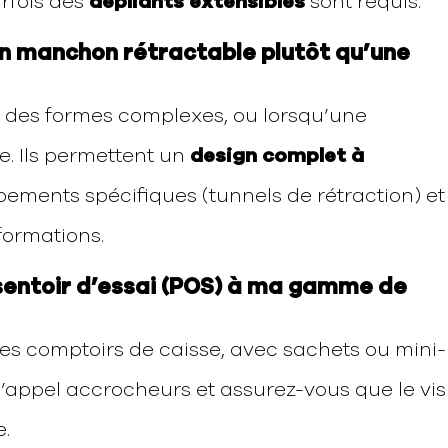
rfois des
dépliants extensibles
sont requis.
 un manchon rétractable plutôt qu’une
 des formes complexes, ou lorsqu’une
e. Ils permettent un
design complet à
pements spécifiques (tunnels de rétraction) et
formations.
sentoir d’essai (POS) à ma gamme de
les comptoirs de caisse, avec sachets ou mini-
d’appel accrocheurs et assurez-vous que le vis
.