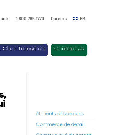
lants
1.800.786.1770
Careers
FR
-Click-Transition
Contact Us
s,
ui
Aliments et boissons
Commerce de détail