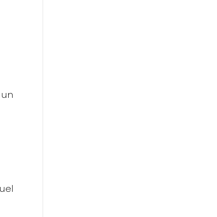
 un
uel