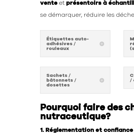
vente
et
présentoirs à échantil
se démarquer, réduire les déche
Étiquettes auto-
M
adhésives /
r
rouleaux
(
Sachets /
C
bâtonnets /
/
dosettes
Pourquoi faire des c
nutraceutique?
1.
Réglementation et confianc