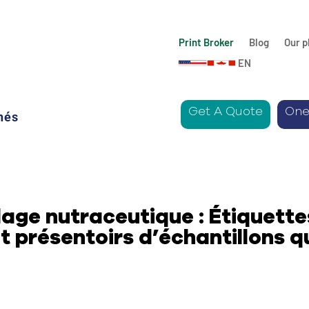
Print Broker
Blog
Our p
EN
Get A Quote
One
hés
lage nutraceutique : Étiquette
 présentoirs d’échantillons q