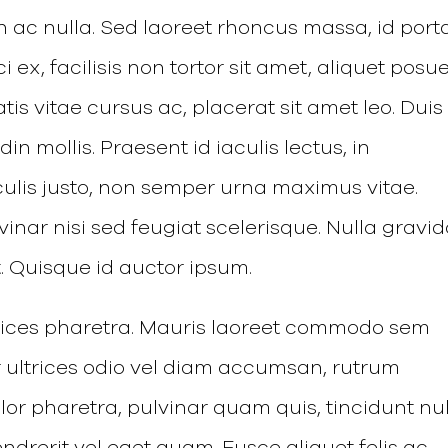
c nulla. Sed laoreet rhoncus massa, id port
i ex, facilisis non tortor sit amet, aliquet posu
tis vitae cursus ac, placerat sit amet leo. Duis
din mollis. Praesent id iaculis lectus, in
iaculis justo, non semper urna maximus vitae.
inar nisi sed feugiat scelerisque. Nulla gravi
 Quisque id auctor ipsum.
ltrices pharetra. Mauris laoreet commodo sem
r ultrices odio vel diam accumsan, rutrum
or pharetra, pulvinar quam quis, tincidunt nul
endrerit vel eget quam. Fusce aliquet felis ac