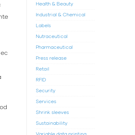
Health & Beauty
c
Industrial & Chemical
nte
Labels
s
Nutraceutical
Pharmaceutical
nec
Press release
Retail
a
RFID
Security
Services
mod
Shrink sleeves
Sustainability
Variable data printing