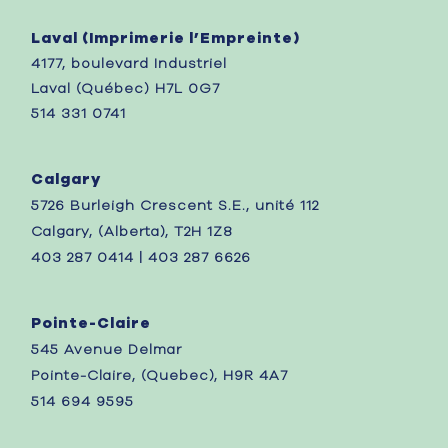
Laval (
Imprimerie l’Empreinte)
4177, boulevard Industriel
Laval (Québec)
H7L 0G7
514 331 0741
Calgary
5726 Burleigh Crescent S.E., unité 112
Calgary, (Alberta), T2H 1Z8
403 287 0414 | 403 287 6626
Pointe-Claire
545 Avenue Delmar
Pointe-Claire, (Quebec), H9R 4A7
514 694 9595