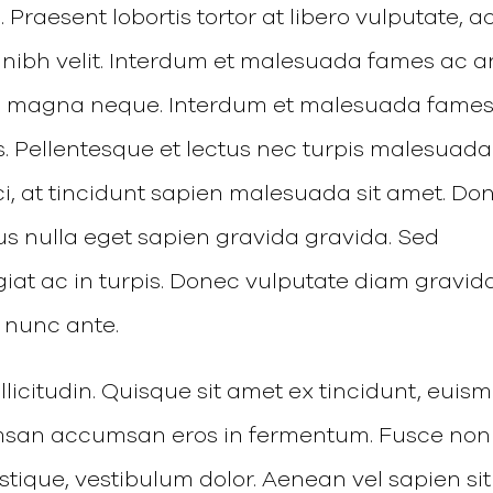
 Praesent lobortis tortor at libero vulputate, a
 nibh velit. Interdum et malesuada fames ac a
eu magna neque. Interdum et malesuada fame
s. Pellentesque et lectus nec turpis malesuada
rci, at tincidunt sapien malesuada sit amet. Do
imus nulla eget sapien gravida gravida. Sed
ugiat ac in turpis. Donec vulputate diam gravid
u nunc ante.
icitudin. Quisque sit amet ex tincidunt, euis
umsan accumsan eros in fermentum. Fusce non
istique, vestibulum dolor. Aenean vel sapien sit