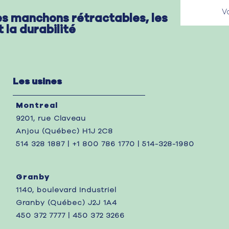
es manchons rétractables, les
t la durabilité
Les usines
Montreal
9201, rue Claveau
Anjou (Québec) H1J 2C8
514 328 1887 | +1 800 786 1770 | 514-328-1980
Granby
1140, boulevard Industriel
Granby (Québec) J2J 1A4
450 372 7777 | 450 372 3266