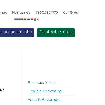
ogue
Nos usines
1.800.786.1770
Carrières
EN
ition-en-un-clic
Contactez-nous
Business forms
ae
Flexible packaging
Food & Beverage