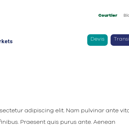
Courtier
Bl
Devis
Trans
rkets
ectetur adipiscing elit. Nam pulvinar ante vit
s finibus. Praesent quis purus ante. Aenean