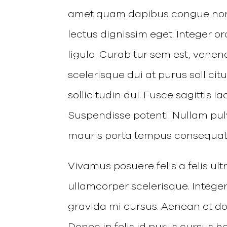
amet quam dapibus congue non a
lectus dignissim eget. Integer orc
ligula. Curabitur sem est, venena
scelerisque dui at purus sollicitu
sollicitudin dui. Fusce sagittis 
Suspendisse potenti. Nullam pulv
mauris porta tempus consequat.
Vivamus posuere felis a felis u
ullamcorper scelerisque. Intege
gravida mi cursus. Aenean et dol
Donec in felis id purus cursus h